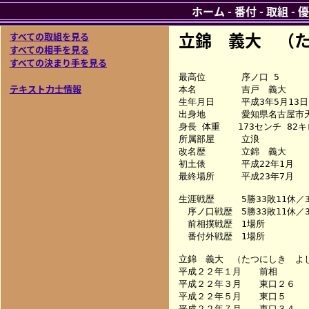
ホーム
-
番付
-
取組
-
優
立錦 義大 （
すべての取組を見る
すべての相手を見る
すべての決まり手を見る
最高位　　　　序ノ口 5

テキスト力士情報
本名　　　　　吉戸　義大

生年月日　　　平成3年5月13日

出身地　　　　愛知県名古屋市天
身長 体重　　173センチ 82キロ
所属部屋　　　立浪

改名歴　　　　立錦　義大

初土俵　　　　平成22年1月

最終場所　　　平成23年7月

生涯戦歴　　　5勝33敗11休／38
　序ノ口戦歴　5勝33敗11休／38
　前相撲戦歴　1場所

　番付外戦歴　1場所

立錦　義大　（たつにしき　よし
平成２２年１月　　前相　　　
平成２２年３月　　東口２６　　　　
平成２２年５月　　東口５　　　　　
平成２２年７月　　東口３４　　　　