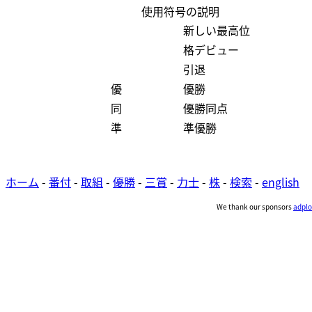
使用符号の説明
新しい最高位
格デビュー
引退
優
優勝
同
優勝同点
準
準優勝
ホーム
-
番付
-
取組
-
優勝
-
三賞
-
力士
-
株
-
検索
-
english
We thank our sponsors
adplo