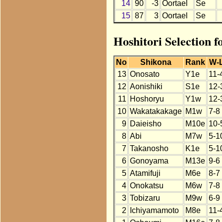
14
90
-3
Oortael
Se
15
87
3
Oortael
Se
Hoshitori Selection 
No
Shikona
Rank
W-
13
Onosato
Y1e
11-
12
Aonishiki
S1e
12-
11
Hoshoryu
Y1w
12-
10
Wakatakakage
M1w
7-8
9
Daieisho
M10e
10-
8
Abi
M7w
5-1
7
Takanosho
K1e
5-1
6
Gonoyama
M13e
9-6
5
Atamifuji
M6e
8-7
4
Onokatsu
M6w
7-8
3
Tobizaru
M9w
6-9
2
Ichiyamamoto
M8e
11-