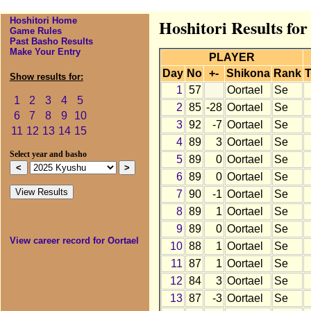
Hoshitori Home
Hoshitori Results fo
Game Rules
Past Basho Results
Make Your Entry
PLAYER
Day
No
+-
Shikona
Rank
T
Show results for:
1
57
Oortael
Se
1
2
3
4
5
2
85
-28
Oortael
Se
6
7
8
9
10
3
92
-7
Oortael
Se
11
12
13
14
15
4
89
3
Oortael
Se
Select year and basho
5
89
0
Oortael
Se
6
89
0
Oortael
Se
7
90
-1
Oortael
Se
8
89
1
Oortael
Se
9
89
0
Oortael
Se
View career record for Oortael
10
88
1
Oortael
Se
11
87
1
Oortael
Se
12
84
3
Oortael
Se
13
87
-3
Oortael
Se