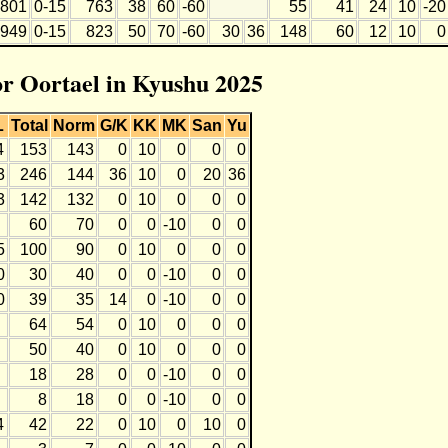
801
0-15
763
38
60
-60
55
41
24
10
-20
949
0-15
823
50
70
-60
30
36
148
60
12
10
0
for Oortael in Kyushu 2025
L
Total
Norm
G/K
KK
MK
San
Yu
4
153
143
0
10
0
0
0
3
246
144
36
10
0
20
36
3
142
132
0
10
0
0
0
60
70
0
0
-10
0
0
5
100
90
0
10
0
0
0
0
30
40
0
0
-10
0
0
0
39
35
14
0
-10
0
0
64
54
0
10
0
0
0
50
40
0
10
0
0
0
18
28
0
0
-10
0
0
8
18
0
0
-10
0
0
4
42
22
0
10
0
10
0