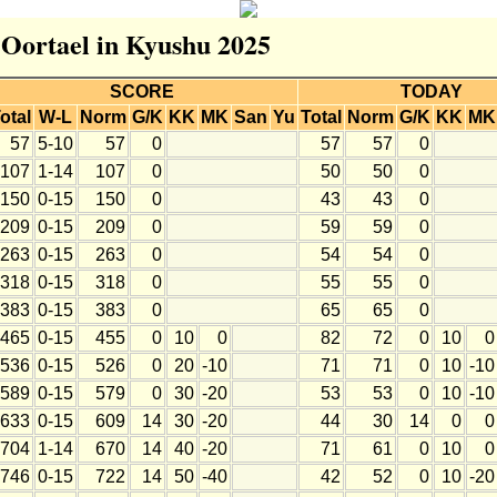
r Oortael in Kyushu 2025
SCORE
TODAY
otal
W-L
Norm
G/K
KK
MK
San
Yu
Total
Norm
G/K
KK
MK
57
5-10
57
0
57
57
0
107
1-14
107
0
50
50
0
150
0-15
150
0
43
43
0
209
0-15
209
0
59
59
0
263
0-15
263
0
54
54
0
318
0-15
318
0
55
55
0
383
0-15
383
0
65
65
0
465
0-15
455
0
10
0
82
72
0
10
0
536
0-15
526
0
20
-10
71
71
0
10
-10
589
0-15
579
0
30
-20
53
53
0
10
-10
633
0-15
609
14
30
-20
44
30
14
0
0
704
1-14
670
14
40
-20
71
61
0
10
0
746
0-15
722
14
50
-40
42
52
0
10
-20