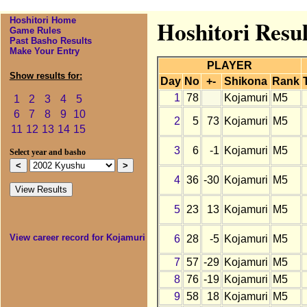
Hoshitori Home
Hoshitori Resu
Game Rules
Past Basho Results
Make Your Entry
PLAYER
Show results for:
Day
No
+-
Shikona
Rank
1
78
Kojamuri
M5
1
2
3
4
5
6
7
8
9
10
2
5
73
Kojamuri
M5
11
12
13
14
15
3
6
-1
Kojamuri
M5
Select year and basho
4
36
-30
Kojamuri
M5
5
23
13
Kojamuri
M5
View career record for Kojamuri
6
28
-5
Kojamuri
M5
7
57
-29
Kojamuri
M5
8
76
-19
Kojamuri
M5
9
58
18
Kojamuri
M5