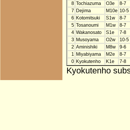
8
Tochiazuma
O3e
8-7
7
Dejima
M10e
10-5
6
Kotomitsuki
S1w
8-7
5
Tosanoumi
M1w
8-7
4
Wakanosato
S1e
7-8
3
Musoyama
O2w
10-5
2
Aminishiki
M8w
9-6
1
Miyabiyama
M2e
8-7
0
Kyokutenho
K1e
7-8
Kyokutenho subst