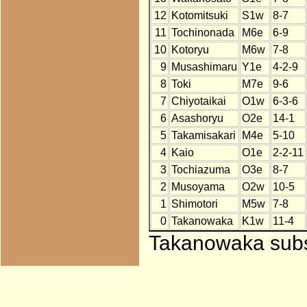
12
Kotomitsuki
S1w
8-7
11
Tochinonada
M6e
6-9
10
Kotoryu
M6w
7-8
9
Musashimaru
Y1e
4-2-9
8
Toki
M7e
9-6
7
Chiyotaikai
O1w
6-3-6
6
Asashoryu
O2e
14-1
5
Takamisakari
M4e
5-10
4
Kaio
O1e
2-2-11
3
Tochiazuma
O3e
8-7
2
Musoyama
O2w
10-5
1
Shimotori
M5w
7-8
0
Takanowaka
K1w
11-4
Takanowaka subst