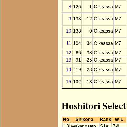
8
126
1
Oikeassa
M7
9
138
-12
Oikeassa
M7
10
138
0
Oikeassa
M7
11
104
34
Oikeassa
M7
12
66
38
Oikeassa
M7
13
91
-25
Oikeassa
M7
14
119
-28
Oikeassa
M7
15
132
-13
Oikeassa
M7
Hoshitori Selec
No
Shikona
Rank
W-L
13
Wakanosato
S1e
7-8