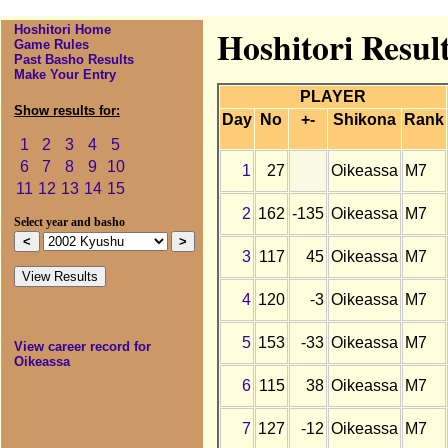
Hoshitori Home
Hoshitori Resul
Game Rules
Past Basho Results
Make Your Entry
PLAYER
Show results for:
Day
No
+-
Shikona
Rank
1
2
3
4
5
6
7
8
9
10
1
27
Oikeassa
M7
11
12
13
14
15
2
162
-135
Oikeassa
M7
Select year and basho
3
117
45
Oikeassa
M7
4
120
-3
Oikeassa
M7
5
153
-33
Oikeassa
M7
View career record for
Oikeassa
6
115
38
Oikeassa
M7
7
127
-12
Oikeassa
M7